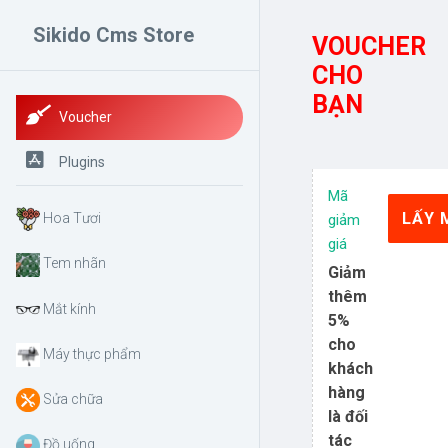
0
Sikido Cms Store
VOUCHER
CHO
© 2026 - Thiết kế bởi sikido.vn
BẠN
Voucher
Plugins
Mã
LẤY 
Hoa Tươi
giảm
giá
Tem nhãn
Giảm
thêm
Mắt kính
5%
cho
Máy thực phẩm
khách
hàng
Sửa chữa
là đối
tác
Đồ uống