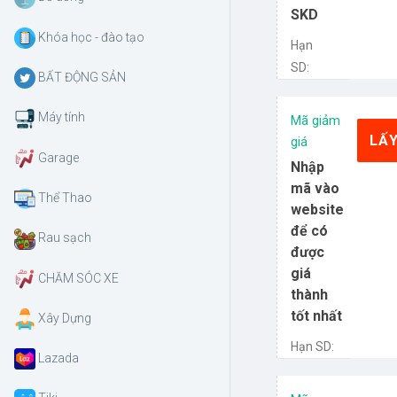
SKD
Khóa học - đào tạo
Hạn
SD:
BẤT ĐỘNG SẢN
Máy tính
Mã giảm
LẤ
giá
Garage
Nhập
mã vào
Thể Thao
website
để có
Rau sạch
được
giá
CHĂM SÓC XE
thành
tốt nhất
Xây Dựng
Hạn SD:
Lazada