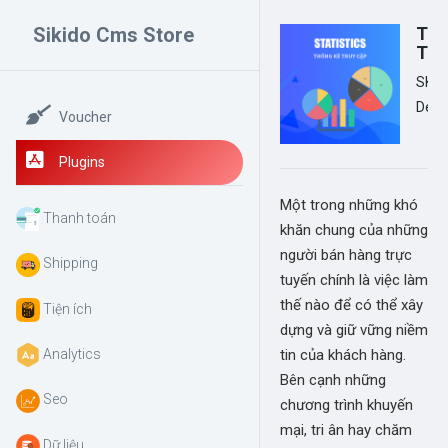
0
Sikido Cms Store
Thố
Tru
© 2026 - Thiết kế bởi sikido.vn
SKDS
Dev 
Voucher
Plugins
Một trong những khó
Thanh toán
khăn chung của những
người bán hàng trực
Shipping
tuyến chính là việc làm
thế nào để có thể xây
Tiện ích
dựng và giữ vững niềm
Analytics
tin của khách hàng.
Bên cạnh những
Seo
chương trình khuyến
mại, tri ân hay chăm
Dữ liệu