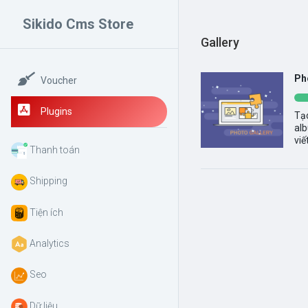
Sikido Cms Store
Gallery
Ph
Voucher
Plugins
Tạo
alb
viế
Thanh toán
Shipping
Tiện ích
Analytics
Seo
Dữ liệu