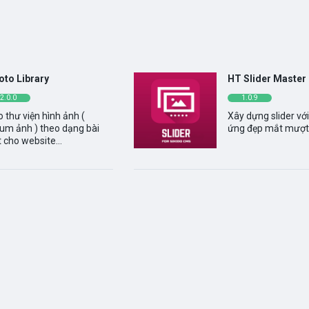
© 2026 - Thiết kế bởi sikido.vn
oto Library
HT Slider Master
2.0.0
1.0.9
 thư viện hình ảnh (
Xây dựng slider với
um ảnh ) theo dạng bài
ứng đẹp mắt mượt
t cho website...