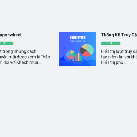
© 2026 - Thiết kế bởi sikido.vn
uponwheel
Thống Kê Truy C
1.0.0
1.0.0
t trong những cách
Hiển thị lượt truy 
uyến mãi được xem là "hấp
tạo niềm tin với k
" đối với Khách mua...
Hiển thị phù...