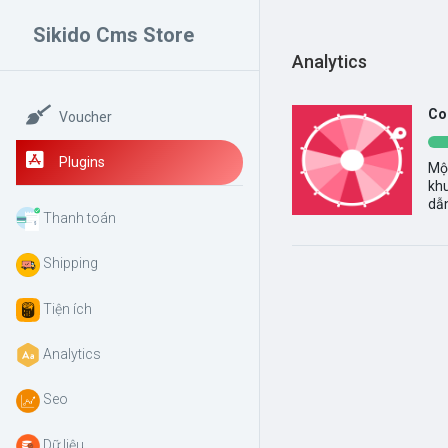
Sikido Cms Store
Analytics
Co
Voucher
Plugins
Mộ
kh
dẫn
Thanh toán
Shipping
Tiện ích
Analytics
Seo
Dữ liệu