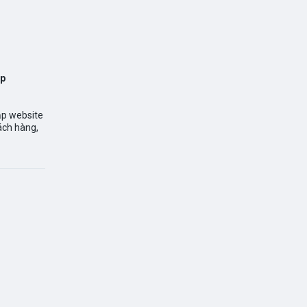
ập
cập website
hách hàng,